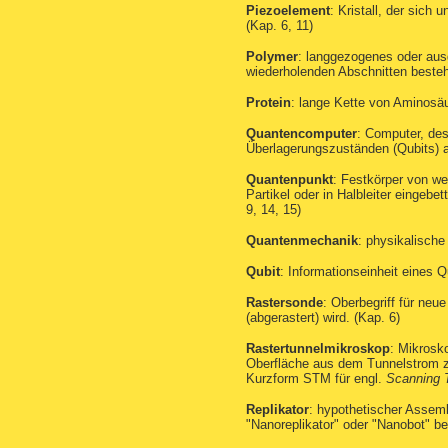
Piezoelement
: Kristall, der sich
(Kap. 6, 11)
Polymer
: langgezogenes oder aus
wiederholenden Abschnitten besteht
Protein
: lange Kette von Aminosäu
Quantencomputer
: Computer, de
Überlagerungszuständen (Qubits) ar
Quantenpunkt
: Festkörper von w
Partikel oder in Halbleiter eingebe
9, 14, 15)
Quantenmechanik
: physikalische
Qubit
: Informationseinheit eines 
Rastersonde
: Oberbegriff für neu
(abgerastert) wird. (Kap. 6)
Rastertunnelmikroskop
: Mikrosko
Oberfläche aus dem Tunnelstrom z
Kurzform STM für engl.
Scanning 
Replikator
: hypothetischer Assemb
"Nanoreplikator" oder "Nanobot" be