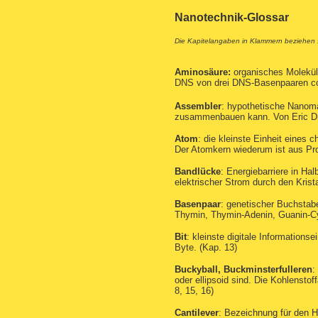
Nanotechnik-Glossar
Die Kapitelangaben in Klammern beziehen 
Aminosäure:
organisches Molekül,
DNS von drei DNS-Basenpaaren cod
Assembler
: hypothetische Nanoma
zusammenbauen kann. Von Eric Drex
Atom
: die kleinste Einheit eines
Der Atomkern wiederum ist aus Pr
Bandlücke
: Energiebarriere in Ha
elektrischer Strom durch den Kristal
Basenpaar
: genetischer Buchstab
Thymin, Thymin-Adenin, Guanin-Cyt
Bit
: kleinste digitale Informations
Byte. (Kap. 13)
Buckyball, Buckminsterfulleren
:
oder ellipsoid sind. Die Kohlensto
8, 15, 16)
Cantilever
: Bezeichnung für den H