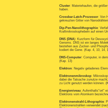
Cluster
: Materiehaufen, die größe
haben.
Crossbar-Latch-Prozessor
: Von 
gekreuzten Gitter von Nanodrähten 
Dip-Pen-Nanolithographie
: Verfa
Kraftmikroskophebeln auf einen Unt
DNS (DNA
): Kurzform für Desoxyr
Genoms. DNS ist ein langes Molekül
bestehen aus Zucker- und Phospha
kodiert die Gene. (Kap. 4, 10, 14, 
DNS-Computer
: Computer, in de
(Kap. 13)
Elektron
: Negativ geladenes Eleme
Elektronenmikroskop
: Mikroskop
dabei die Tatsache zunutze macht,
zu Licht genutzt werden können. (K
Energieniveau
: Aufenthalts"ort" 
Elektrons vom Atomkern bezeichnet
Elektronenstrahl-Lithographie
: P
Elektronenstrahlen verwendet (na