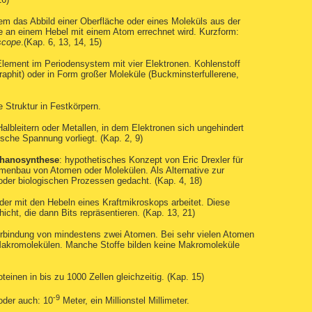
em das Abbild einer Oberfläche oder eines Moleküls aus der
e an einem Hebel mit einem Atom errechnet wird. Kurzform:
scope
.(Kap. 6, 13, 14, 15)
Element im Periodensystem mit vier Elektronen. Kohlenstoff
aphit) oder in Form großer Moleküle (Buckminsterfullerene,
 Struktur in Festkörpern.
Halbleitern oder Metallen, in dem Elektronen sich ungehindert
sche Spannung vorliegt. (Kap. 2, 9)
hanosynthese
: hypothetisches Konzept von Eric Drexler für
mmenbau von Atomen oder Molekülen. Als Alternative zur
oder biologischen Prozessen gedacht. (Kap. 4, 18)
der mit den Hebeln eines Kraftmikroskops arbeitet. Diese
icht, die dann Bits repräsentieren. (Kap. 13, 21)
erbindung von mindestens zwei Atomen. Bei sehr vielen Atomen
Makromolekülen. Manche Stoffe bilden keine Makromoleküle
teinen in bis zu 1000 Zellen gleichzeitig. (Kap. 15)
-9
 oder auch: 10
Meter, ein Millionstel Millimeter.