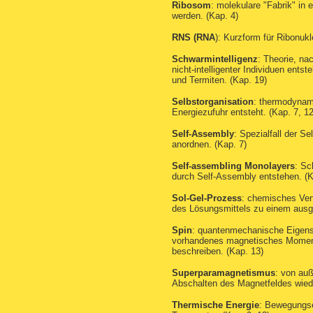
Ribosom
: molekulare "Fabrik" in
werden. (Kap. 4)
RNS (RNA
): Kurzform für Ribonukl
Schwarmintelligenz
: Theorie, na
nicht-intelligenter Individuen ents
und Termiten. (Kap. 19)
Selbstorganisation
: thermodynam
Energiezufuhr entsteht. (Kap. 7, 12
Self-Assembly
: Spezialfall der S
anordnen. (Kap. 7)
Self-assembling Monolayers
: Sc
durch Self-Assembly entstehen. (Ka
Sol-Gel-Prozess
: chemisches Ver
des Lösungsmittels zu einem ausg
Spin
: quantenmechanische Eigensch
vorhandenes magnetisches Moment 
beschreiben. (Kap. 13)
Superparamagnetismus
: von auß
Abschalten des Magnetfeldes wiede
Thermische Energie
: Bewegungse