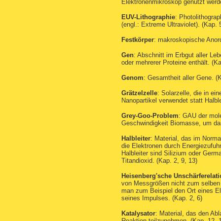
Elektronenmikroskop genutzt werde
EUV-Lithographie
: Photolithogra
(engl.: Extreme Ultraviolet). (Kap. 
Festkörper
: makroskopische Anord
Gen
: Abschnitt im Erbgut aller Le
oder mehrerer Proteine enthält. (Ka
Genom
: Gesamtheit aller Gene. (K
Grätzelzelle
: Solarzelle, die in e
Nanopartikel verwendet statt Halblei
Grey-Goo-Problem
: GAU der mole
Geschwindigkeit Biomasse, um dara
Halbleiter
: Material, das im Normal
die Elektronen durch Energiezufu
Halbleiter sind Silizium oder Ger
Titandioxid. (Kap. 2, 9, 13)
Heisenberg'sche Unschärferelati
von Messgrößen nicht zum selben 
man zum Beispiel den Ort eines El
seines Impulses. (Kap. 2, 6)
Katalysator
: Material, das den Abl
Reaktion teilzunehmen. (Kap. 12, 