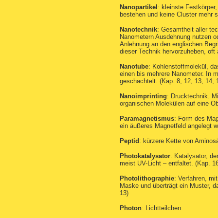
Nanopartikel
: kleinste Festkörpe
bestehen und keine Cluster mehr si
Nanotechnik
: Gesamtheit aller te
Nanometern Ausdehnung nutzen oder
Anlehnung an den englischen Begr
dieser Technik hervorzuheben, oft 
Nanotube
: Kohlenstoffmolekül, da
einen bis mehrere Nanometer. In 
geschachtelt. (Kap. 8, 12, 13, 14, 
Nanoimprinting
: Drucktechnik. Mi
organischen Molekülen auf eine Obe
Paramagnetismus
: Form des Mag
ein äußeres Magnetfeld angelegt wu
Peptid
: kürzere Kette von Aminosä
Photokatalysator
: Katalysator, de
meist UV-Licht – entfaltet. (Kap. 16
Photolithographie
: Verfahren, mi
Maske und überträgt ein Muster, d
13)
Photon
: Lichtteilchen.