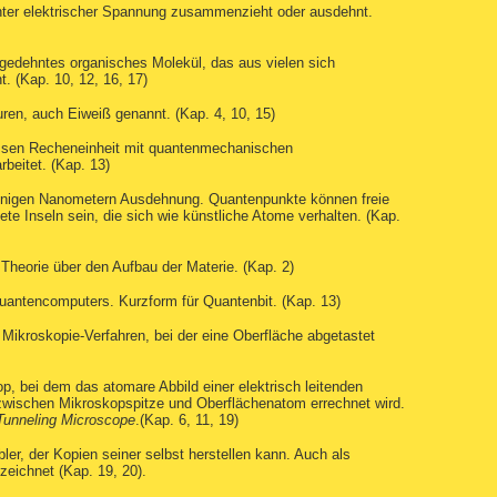
 unter elektrischer Spannung zusammenzieht oder ausdehnt.
gedehntes organisches Molekül, das aus vielen sich
. (Kap. 10, 12, 16, 17)
ren, auch Eiweiß genannt. (Kap. 4, 10, 15)
ssen Recheneinheit mit quantenmechanischen
beitet. (Kap. 13)
enigen Nanometern Ausdehnung. Quantenpunkte können freie
ttete Inseln sein, die sich wie künstliche Atome verhalten. (Kap.
 Theorie über den Aufbau der Materie. (Kap. 2)
Quantencomputers. Kurzform für Quantenbit. (Kap. 13)
e Mikroskopie-Verfahren, bei der eine Oberfläche abgetastet
p, bei dem das atomare Abbild einer elektrisch leitenden
wischen Mikroskopspitze und Oberflächenatom errechnet wird.
Tunneling Microscope
.(Kap. 6, 11, 19)
ler, der Kopien seiner selbst herstellen kann. Auch als
zeichnet (Kap. 19, 20).