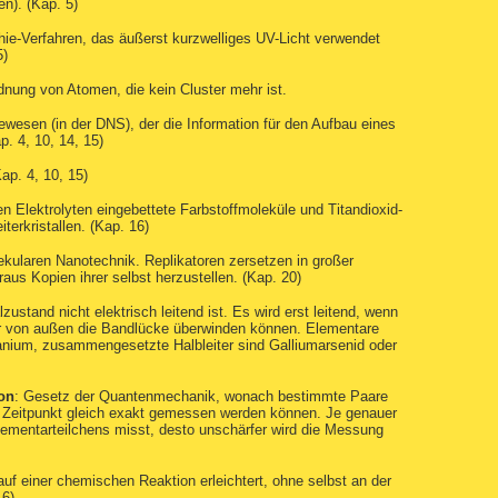
n). (Kap. 5)
phie-Verfahren, das äußerst kurzwelliges UV-Licht verwendet
5)
nung von Atomen, die kein Cluster mehr ist.
bewesen (in der DNS), der die Information für den Aufbau eines
p. 4, 10, 14, 15)
ap. 4, 10, 15)
inen Elektrolyten eingebettete Farbstoffmoleküle und Titandioxid-
terkristallen. (Kap. 16)
kularen Nanotechnik. Replikatoren zersetzen in großer
us Kopien ihrer selbst herzustellen. (Kap. 20)
zustand nicht elektrisch leitend ist. Es wird erst leitend, wenn
hr von außen die Bandlücke überwinden können. Elementare
manium, zusammengesetzte Halbleiter sind Galliumarsenid oder
on
: Gesetz der Quantenmechanik, wonach bestimmte Paare
Zeitpunkt gleich exakt gemessen werden können. Je genauer
ementarteilchens misst, desto unschärfer wird die Messung
auf einer chemischen Reaktion erleichtert, ohne selbst an der
16)