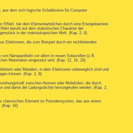
r, aus dem sich logische Schaltkreise für Computer
 Effekt, bei dem Elementarteilchen durch eine Energiebarriere
Effekt beruht auf dem statistischen Charakter der
enstück in der makroskopischen Welt. (Kap. 2, 6)
aus Elektronen, die zum Beispiel durch ein nichtleitendes
rm von Nanopartikeln vor allem in neuen Solarzellen (z.B.
chen Materialien eingesetzt wird. (Kap. 12, 16, 20)
lbleitern oder Metallen, in dem Elektronen unbeweglich sind und
agen können. (Kap. 2, 9)
ziehungskraft zwischen Atomen oder Molekülen, die durch
 und damit der Ladungsdichte hervorgerufen werden. (Kap. 2,
tes chemisches Element im Periodensystem, das aus einem
 (Kap. 16)