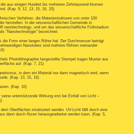
r, die aus einigen Hundert bis mehreren Zehntausend Atomen
nd. (Kap. 9, 12, 13, 15, 16, 20)
chnischen Verfahren, die Materiestrukturen von unter 100
 herstellen. In der wissenschaftlichen Gemeinde in
iff
nanotechnology
, und um das wissenschaftliche Frühstadium
als "Nanotechnologie" bezeichnet.
s die Form einer langen Röhre hat. Der Durchmesser beträgt
mehrwandigen Nanotubes sind mehrere Röhren ineinander
16)
ttels Photolithographie hergestellte Stempel tragen Muster aus
rfläche auf. (Kap. 7, 21)
netismus, in dem ein Material nur dann magnetisch wird, wenn
rde. (Kap. 13, 15, 16)
uren. (Kap. 10)
r seine unterstützende Wirkung erst bei Einfall von Licht –
)
t dem Oberflächen strukturiert werden. UV-Licht fällt durch eine
ass dann durch Ätzen herausgearbeitet werden kann. (Kap. 5,