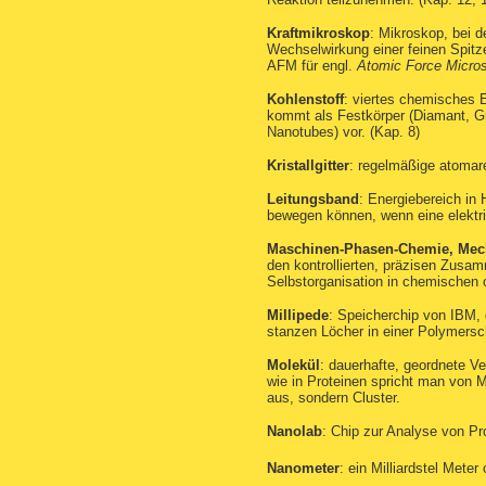
Kraftmikroskop
: Mikroskop, bei d
Wechselwirkung einer feinen Spitz
AFM für engl.
Atomic Force Micro
Kohlenstoff
: viertes chemisches 
kommt als Festkörper (Diamant, Gr
Nanotubes) vor. (Kap. 8)
Kristallgitter
: regelmäßige atomare
Leitungsband
: Energiebereich in 
bewegen können, wenn eine elektri
Maschinen-Phasen-Chemie, Mec
den kontrollierten, präzisen Zusa
Selbstorganisation in chemischen 
Millipede
: Speicherchip von IBM, 
stanzen Löcher in einer Polymersch
Molekül
: dauerhafte, geordnete V
wie in Proteinen spricht man von 
aus, sondern Cluster.
Nanolab
: Chip zur Analyse von Pro
Nanometer
: ein Milliardstel Meter