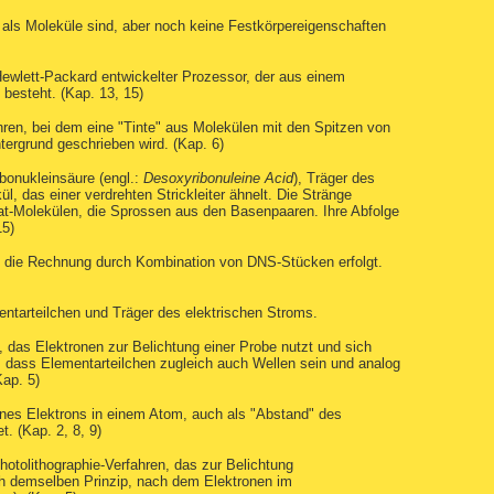
r als Moleküle sind, aber noch keine Festkörpereigenschaften
Hewlett-Packard entwickelter Prozessor, der aus einem
besteht. (Kap. 13, 15)
hren, bei dem eine "Tinte" aus Molekülen mit den Spitzen von
ergrund geschrieben wird. (Kap. 6)
ibonukleinsäure (engl.:
Desoxyribonuleine Acid
), Träger des
, das einer verdrehten Strickleiter ähnelt. Die Stränge
t-Molekülen, die Sprossen aus den Basenpaaren. Ihre Abfolge
15)
m die Rechnung durch Kombination von DNS-Stücken erfolgt.
ntarteilchen und Träger des elektrischen Stroms.
, das Elektronen zur Belichtung einer Probe nutzt und sich
 dass Elementarteilchen zugleich auch Wellen sein und analog
ap. 5)
eines Elektrons in einem Atom, auch als "Abstand" des
. (Kap. 2, 8, 9)
hotolithographie-Verfahren, das zur Belichtung
ch demselben Prinzip, nach dem Elektronen im