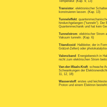
Temperatur. (Kap. 9, 13)
Transistor
: elektronischer Schalte
konstruieren lassen. (Kap. 13)
Tunneleffekt
: quantenmechanischer
hindurchgelangen ("tunneln"). Der 
Quantenmechanik und hat kein Geg
Tunnelstrom
: elektrischer Strom 
Vakuum tunneln. (Kap. 6)
Titandioxid
: Halbleiter, der in Fo
Grätzel-Zellen) oder photokatalytis
Valenzband
: Energiebereich in Ha
nicht zum elektrischen Strom beitr
Van-der-Waals-Kraft
: schwache An
Schwankungen der Elektronendichte
11, 12, 18)
Wasserstoff
: erstes und leichtes
Proton und einem Elektron besteht.