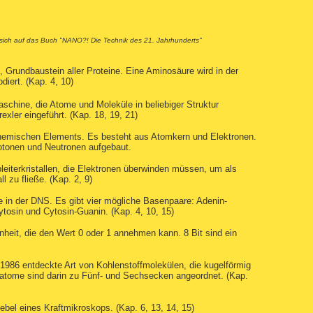
sich auf das Buch "NANO?! Die Technik des 21. Jahrhunderts"
 Grundbaustein aller Proteine. Eine Aminosäure wird in der
iert. (Kap. 4, 10)
schine, die Atome und Moleküle in beliebiger Struktur
ler eingeführt. (Kap. 18, 19, 21)
 chemischen Elements. Es besteht aus Atomkern und Elektronen.
otonen und Neutronen aufgebaut.
lbleiterkristallen, die Elektronen überwinden müssen, um als
l zu fließe. (Kap. 2, 9)
e in der DNS. Es gibt vier mögliche Basenpaare: Adenin-
osin und Cytosin-Guanin. (Kap. 4, 10, 15)
einheit, die den Wert 0 oder 1 annehmen kann. 8 Bit sind ein
 1986 entdeckte Art von Kohlenstoffmolekülen, die kugelförmig
ffatome sind darin zu Fünf- und Sechsecken angeordnet. (Kap.
ebel eines Kraftmikroskops. (Kap. 6, 13, 14, 15)