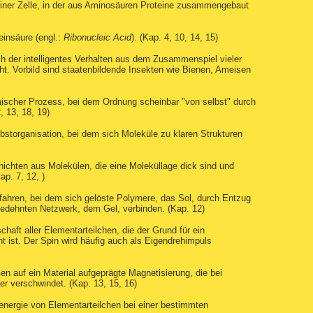
 einer Zelle, in der aus Aminosäuren Proteine zusammengebaut
einsäure (engl.:
Ribonucleic Acid
). (Kap. 4, 10, 14, 15)
ch der intelligentes Verhalten aus dem Zusammenspiel vieler
teht. Vorbild sind staatenbildende Insekten wie Bienen, Ameisen
ischer Prozess, bei dem Ordnung scheinbar "von selbst" durch
, 13, 18, 19)
elbstorganisation, bei dem sich Moleküle zu klaren Strukturen
hichten aus Molekülen, die eine Moleküllage dick sind und
p. 7, 12, )
fahren, bei dem sich gelöste Polymere, das Sol, durch Entzug
edehnten Netzwerk, dem Gel, verbinden. (Kap. 12)
aft aller Elementarteilchen, die der Grund für ein
ist. Der Spin wird häufig auch als Eigendrehimpuls
en auf ein Material aufgeprägte Magnetisierung, die bei
r verschwindet. (Kap. 13, 15, 16)
nergie von Elementarteilchen bei einer bestimmten